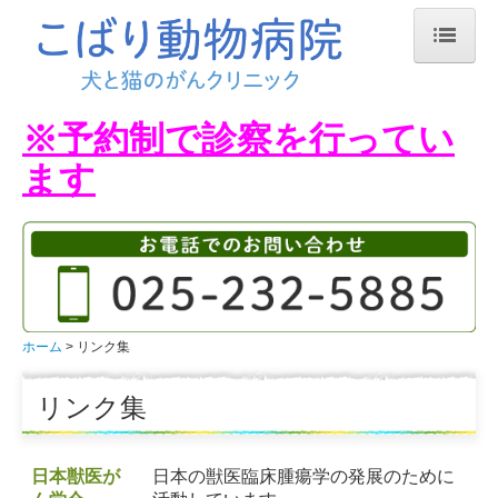
ホーム
※予約制で診察を行ってい
当院紹介
ます
診療・施設案内
交通案内
活動
犬と猫のがんクリニック
ホーム
リンク集
化学療法（抗ガン剤による治療）
リンク集
放射線療法
日本獣医が
日本の獣医臨床腫瘍学の発展のために
お知らせ