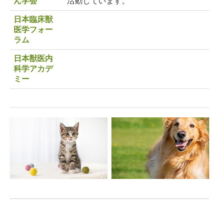
ん学会
活動しています。
採用案内
日本臨床獣
医学フォー
リンク集
ラム
日本獣医内
科学アカデ
ミー