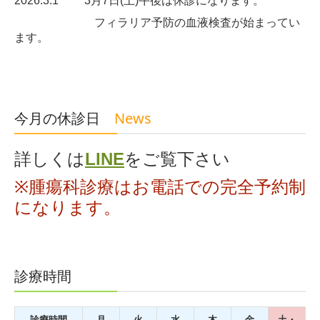
2026.3.1 3月7日(土)午後は休診になります。
フィラリア予防の血液検査が始まってい
ます。
今月の休診日
News
詳しくは
LINE
をご覧下さい
※
腫瘍科診療はお電話での完全予約制
になります。
診療時間
診療時間
月
火
水
木
金
土・