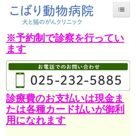
ホーム
※予約制で診察を行ってい
当院紹介
ます
診療・施設案内
交通案内
活動
犬と猫のがんクリニック
診療費のお支払いは現金ま
たは各種カード払いが御利
化学療法（抗ガン剤による治療）
用になれます
放射線療法
お知らせ