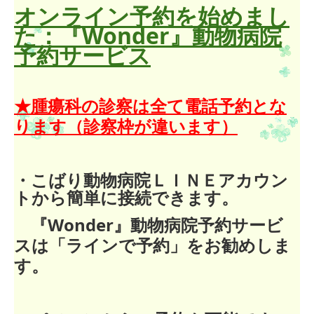
オンライン予約を始めまし
採用案内
た：『Wonder』動物病院
予約サービス
リンク集
★腫瘍科の診察は全て電話予約とな
ります（診察枠が違います）
・
こばり動物病院ＬＩＮＥアカウン
トから簡単に接続できます。
『Wonder』動物病院予約サービ
スは「ラインで予約」をお勧めしま
す。